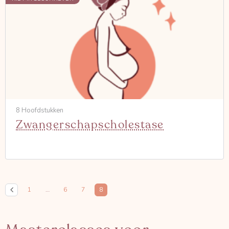
8 Hoofdstukken
Zwangerschapscholestase
1
…
6
7
8