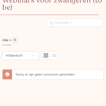
Webinars voor zwangeren (to
be)
Doorzoek
Alle >
0
Sorry, er zijn geen cursussen gevonden.