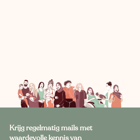
Krijg regelmatig mails met
waardevolle kennis van