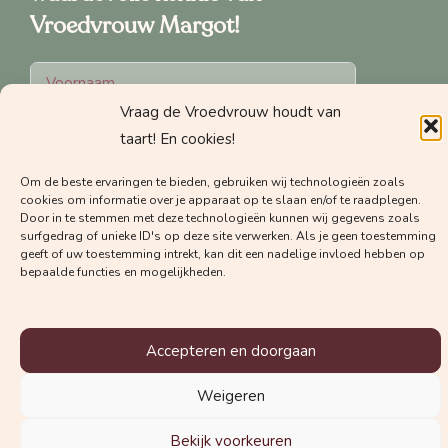
Vroedvrouw Margot!
Vraag de Vroedvrouw houdt van
taart! En cookies!
Om de beste ervaringen te bieden, gebruiken wij technologieën zoals
Welke nieuwsbrief wil je graag
cookies om informatie over je apparaat op te slaan en/of te raadplegen.
Door in te stemmen met deze technologieën kunnen wij gegevens zoals
ontvangen?
surfgedrag of unieke ID's op deze site verwerken. Als je geen toestemming
geeft of uw toestemming intrekt, kan dit een nadelige invloed hebben op
De nieuwsbrief voor zwangeren
bepaalde functies en mogelijkheden.
De nieuwsbrief voor zorgverleners
Accepteren en doorgaan
Weigeren
Schrijf je in voor de nieuwsbrief
Bekijk voorkeuren