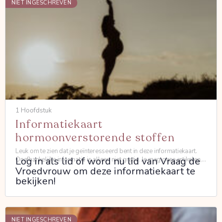
NIET INGESCHREVEN
1 Hoofdstuk
Informatiekaart
hormoonverstorende stoffen
Leuk om te zien dat je geïnteresseerd bent in deze informatiekaart.
Log in als lid of word nu lid van Vraag de
Onafhankelijke informatie is alleen niet gratis. Je mag onze artikelen,
masterclasses en informatiekaarten uitsluitend…
Vroedvrouw om deze informatiekaart te
bekijken!
NIET INGESCHREVEN