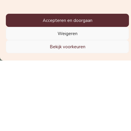
Accepteren en doorgaan
Schrijf je in voor de nieuwsbrief
Weigeren
Bekijk voorkeuren
© 2025 Vraag de Vroedvrouw
Laat hier een review achter!
Meestgestelde vragen