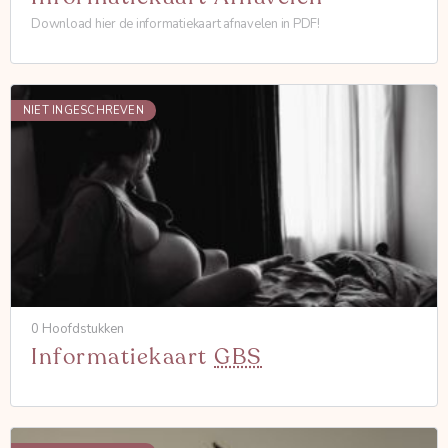
Download hier de informatiekaart afnavelen in PDF!
NIET INGESCHREVEN
0 Hoofdstukken
Informatiekaart
GBS