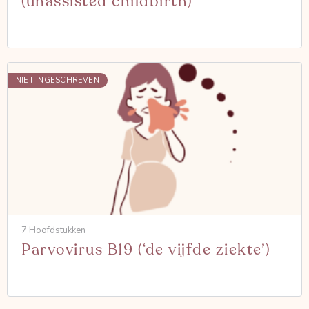
(unassisted childbirth)
NIET INGESCHREVEN
7 Hoofdstukken
Parvovirus B19 (‘de vijfde ziekte’)