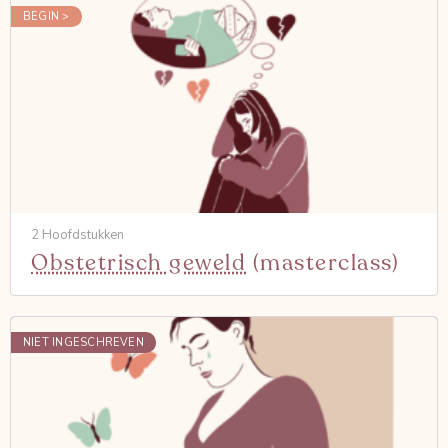
BEGIN >
2 Hoofdstukken
Obstetrisch geweld
(masterclass)
NIET INGESCHREVEN