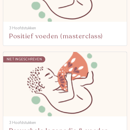
3 Hoofdstukken
Positief voeden (masterclass)
NIET INGESCHREVEN
3 Hoofdstukken