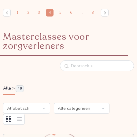
1
2
3
4
5
6
…
8
Masterclasses voor
zorgverleners
Doorzoek
Alle >
40