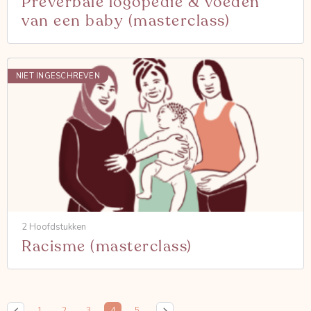
Preverbale logopedie & voeden
van een baby (masterclass)
NIET INGESCHREVEN
2 Hoofdstukken
Racisme (masterclass)
1
2
3
4
5