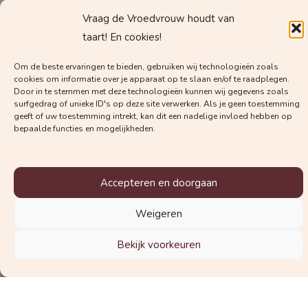
Vraag de Vroedvrouw houdt van
Krijg regelmatig mails met
taart! En cookies!
waardevolle kennis van
Om de beste ervaringen te bieden, gebruiken wij technologieën zoals
Vroedvrouw Margot!
cookies om informatie over je apparaat op te slaan en/of te raadplegen.
Door in te stemmen met deze technologieën kunnen wij gegevens zoals
surfgedrag of unieke ID's op deze site verwerken. Als je geen toestemming
geeft of uw toestemming intrekt, kan dit een nadelige invloed hebben op
bepaalde functies en mogelijkheden.
Accepteren en doorgaan
Welke nieuwsbrief wil je graag
ontvangen?
Weigeren
De nieuwsbrief voor zwangeren
Bekijk voorkeuren
De nieuwsbrief voor zorgverleners