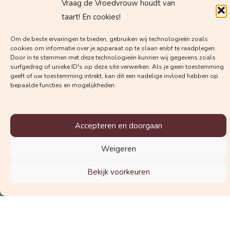
Vraag de Vroedvrouw houdt van
taart! En cookies!
Om de beste ervaringen te bieden, gebruiken wij technologieën zoals
cookies om informatie over je apparaat op te slaan en/of te raadplegen.
Door in te stemmen met deze technologieën kunnen wij gegevens zoals
surfgedrag of unieke ID's op deze site verwerken. Als je geen toestemming
geeft of uw toestemming intrekt, kan dit een nadelige invloed hebben op
bepaalde functies en mogelijkheden.
Accepteren en doorgaan
Krijg regelmatig mails met
Weigeren
waardevolle kennis van
Vroedvrouw Margot!
Bekijk voorkeuren