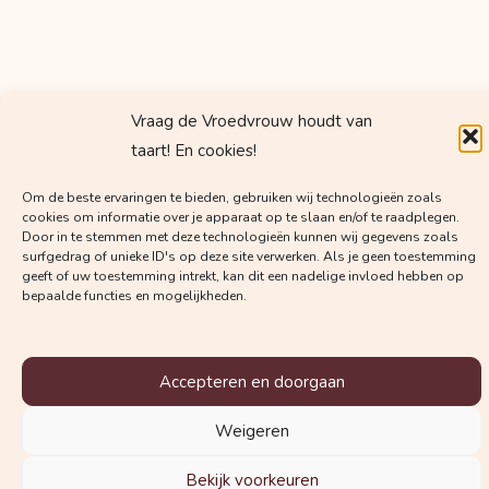
Vraag de Vroedvrouw houdt van
taart! En cookies!
Om de beste ervaringen te bieden, gebruiken wij technologieën zoals
cookies om informatie over je apparaat op te slaan en/of te raadplegen.
Door in te stemmen met deze technologieën kunnen wij gegevens zoals
surfgedrag of unieke ID's op deze site verwerken. Als je geen toestemming
geeft of uw toestemming intrekt, kan dit een nadelige invloed hebben op
bepaalde functies en mogelijkheden.
Krijg regelmatig mails met
Accepteren en doorgaan
waardevolle kennis van
Weigeren
Vroedvrouw Margot!
Bekijk voorkeuren