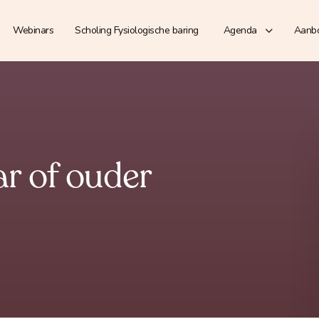
Webinars
Scholing Fysiologische baring
Agenda
Aanb
ar of ouder