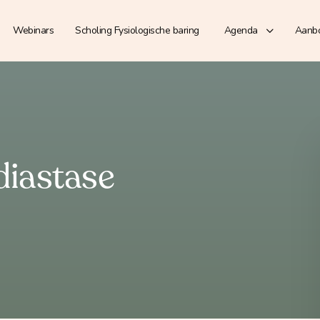
Webinars
Scholing Fysiologische baring
Agenda
Aanb
iastase