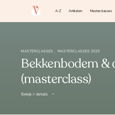
A-Z
Artikelen
Masterclasses
MASTERCLASSES
,
MASTERCLASSES 2023
Bekkenbodem & d
(masterclass)
Bekijk > details