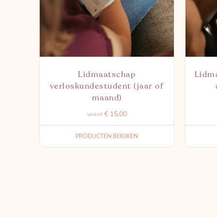
Lidmaatschap
Lidma
verloskundestudent (jaar of
maand)
€
15,00
VANAF:
PRODUCTEN BEKIJKEN