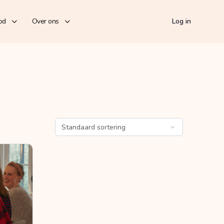
od
Over ons
Log in