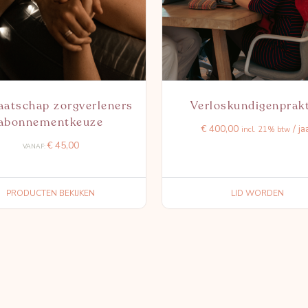
atschap zorgverleners
Verloskundigenprakt
abonnementkeuze
€
400,00
/ ja
incl. 21% btw
€
45,00
VANAF:
PRODUCTEN BEKIJKEN
LID WORDEN