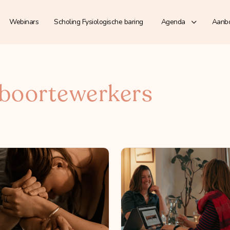
Webinars
Scholing Fysiologische baring
Agenda
Aanb
boortewerkers