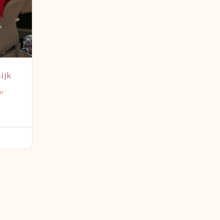
ijk
ar