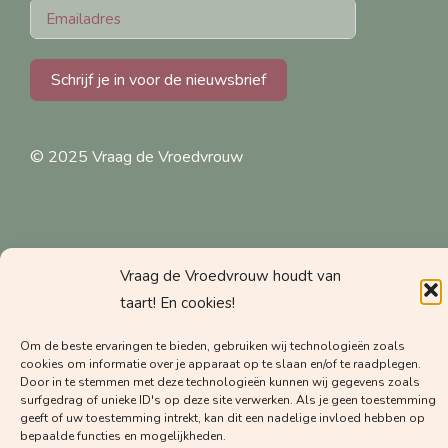
Schrijf je in voor de nieuwsbrief
© 2025 Vraag de Vroedvrouw
Vraag de Vroedvrouw houdt van
taart! En cookies!
Om de beste ervaringen te bieden, gebruiken wij technologieën zoals
Laat hier een review achter!
cookies om informatie over je apparaat op te slaan en/of te raadplegen.
Door in te stemmen met deze technologieën kunnen wij gegevens zoals
surfgedrag of unieke ID's op deze site verwerken. Als je geen toestemming
Meestgestelde vragen
geeft of uw toestemming intrekt, kan dit een nadelige invloed hebben op
bepaalde functies en mogelijkheden.
Privacyverklaring