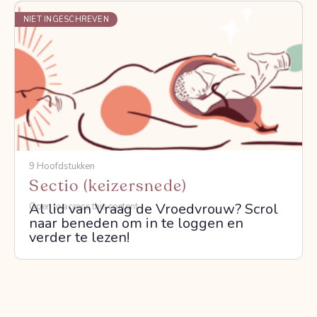
NIET INGESCHREVEN
9 Hoofdstukken
Sectio (keizersnede)
Al lid van Vraag de Vroedvrouw? Scrol
Open to access this content
naar beneden om in te loggen en
verder te lezen!