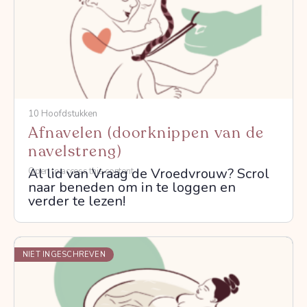
10 Hoofdstukken
Afnavelen (doorknippen van de
navelstreng)
Al lid van Vraag de Vroedvrouw? Scrol
Open to access this content
naar beneden om in te loggen en
verder te lezen!
NIET INGESCHREVEN