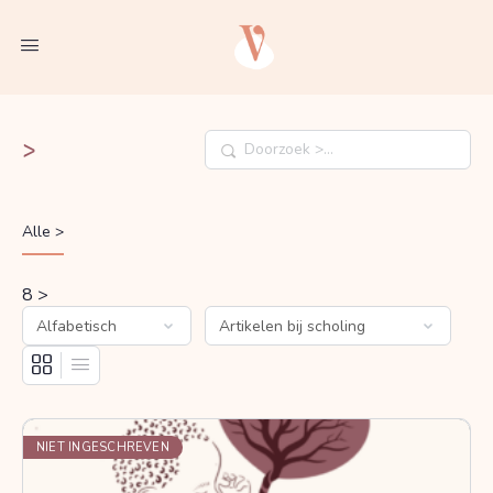
>
Doorzoek
Alle >
8
>
NIET INGESCHREVEN