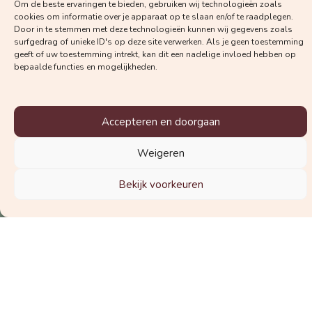
ontvangen?
Om de beste ervaringen te bieden, gebruiken wij technologieën zoals
cookies om informatie over je apparaat op te slaan en/of te raadplegen.
De nieuwsbrief voor zwangeren
Door in te stemmen met deze technologieën kunnen wij gegevens zoals
surfgedrag of unieke ID's op deze site verwerken. Als je geen toestemming
De nieuwsbrief voor zorgverleners
geeft of uw toestemming intrekt, kan dit een nadelige invloed hebben op
bepaalde functies en mogelijkheden.
Accepteren en doorgaan
Schrijf je in voor de nieuwsbrief
Weigeren
Bekijk voorkeuren
© 2025 Vraag de Vroedvrouw