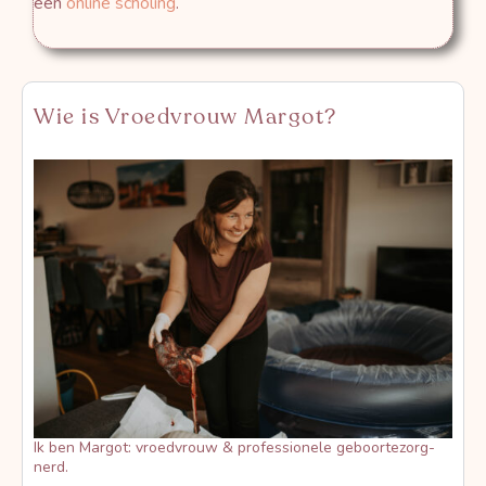
een
online scholing
.
Wie is Vroedvrouw Margot?
Ik ben Margot: vroedvrouw & professionele geboortezorg-
nerd.