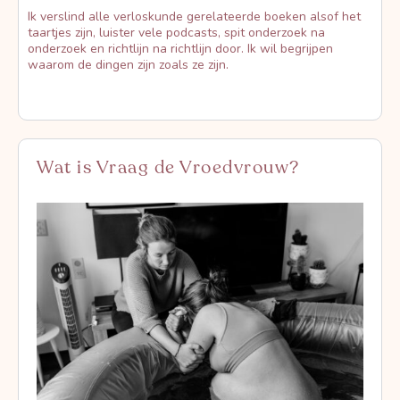
Ik verslind alle verloskunde gerelateerde boeken alsof het
taartjes zijn, luister vele podcasts, spit onderzoek na
onderzoek en richtlijn na richtlijn door. Ik wil begrijpen
waarom de dingen zijn zoals ze zijn.
Wat is Vraag de Vroedvrouw?