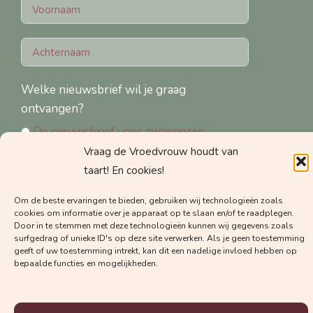
Welke nieuwsbrief wil je graag
ontvangen?
De nieuwsbrief voor zwangeren
Vraag de Vroedvrouw houdt van
De nieuwsbrief voor zorgverleners
taart! En cookies!
Om de beste ervaringen te bieden, gebruiken wij technologieën zoals
cookies om informatie over je apparaat op te slaan en/of te raadplegen.
Door in te stemmen met deze technologieën kunnen wij gegevens zoals
Schrijf je in voor de nieuwsbrief
surfgedrag of unieke ID's op deze site verwerken. Als je geen toestemming
geeft of uw toestemming intrekt, kan dit een nadelige invloed hebben op
bepaalde functies en mogelijkheden.
© 2025 Vraag de Vroedvrouw