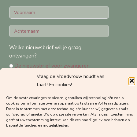
Welke nieuwsbrief wil je graag
ontvangen?
De nieuwsbrief voor zwangeren
De nieuwsbrief voor zorgverleners
Vraag de Vroedvrouw houdt van
taart! En cookies!
Om de beste ervaringen te bieden, gebruiken wij technologieën zoals
cookies om informatie over je apparaat op te slaan en/of te raadplegen.
Door in te stemmen met deze technologieën kunnen wij gegevens zoals
Schrijf je in voor de nieuwsbrief
surfgedrag of unieke ID's op deze site verwerken. Als je geen toestemming
geeft of uw toestemming intrekt, kan dit een nadelige invloed hebben op
bepaalde functies en mogelijkheden.
© 2025 Vraag de Vroedvrouw