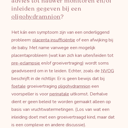
advies tot nauwer monitoren en/of
inleiden gegeven bij een
oligohydramnion
?
Het kán een symptoom zijn van een onderliggend
probleem:
placenta insufficiëntie
of een afwijking bij
de baby. Met name vanwege een mogelijk
placentaprobleem (wat kan zich kan uiten/leiden tot
pre-eclampsie
en/of groeivertraging) wordt soms
geadviseerd om in te leiden. Echter, zoals de
NVOG
beschrijft in de richtlijn: Er is geen bewijs dat bij
foetale
groeivertraging
oligohydramnion
een
voorspeller is voor
perinatale
uitkomst. Derhalve
dient er geen beleid te worden gemaakt alleen op
basis van vruchtwatermetingen. (Los van wat een
inleiding doet met een groeivertraagd kind, maar dat
is een complexe en andere discussie).