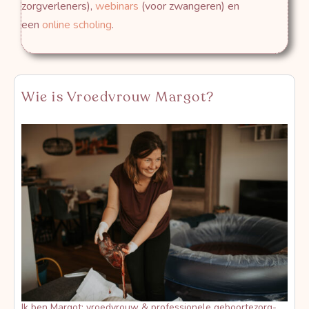
zorgverleners),
webinars
(voor zwangeren) en
een
online scholing
.
Wie is Vroedvrouw Margot?
Ik ben Margot: vroedvrouw & professionele geboortezorg-