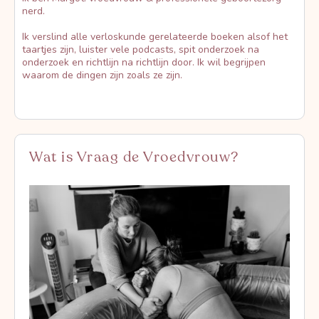
nerd.
Ik verslind alle verloskunde gerelateerde boeken alsof het
taartjes zijn, luister vele podcasts, spit onderzoek na
onderzoek en richtlijn na richtlijn door. Ik wil begrijpen
waarom de dingen zijn zoals ze zijn.
Wat is Vraag de Vroedvrouw?