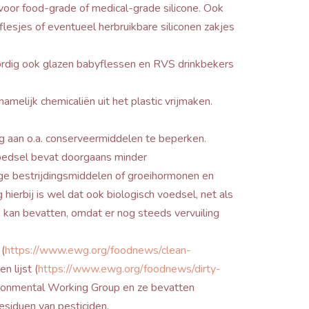
wel voor food-grade of medical-grade silicone. Ook
esjes of eventueel herbruikbare siliconen zakjes
ordig ook glazen babyflessen en RVS drinkbekers
amelijk chemicaliën uit het plastic vrijmaken.
g aan o.a. conserveermiddelen te beperken.
voedsel bevat doorgaans minder
e bestrijdingsmiddelen of groeihormonen en
 hierbij is wel dat ook biologisch voedsel, net als
s kan bevatten, omdat er nog steeds vervuiling
 (
https://www.ewg.org/foodnews/clean-
n lijst (
https://www.ewg.org/foodnews/dirty-
vironmental Working Group en ze bevatten
esiduen van pesticiden.