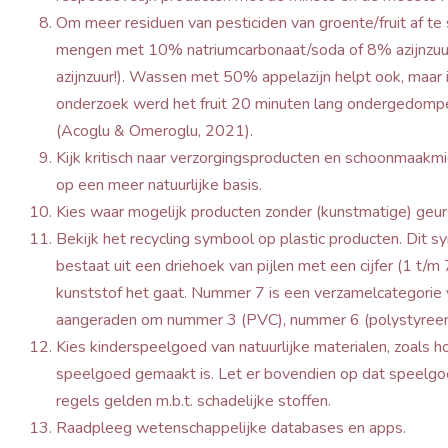
Om meer residuen van pesticiden van groente/fruit af te 
mengen met 10% natriumcarbonaat/soda of 8% azijnzuur (
azijnzuur!). Wassen met 50% appelazijn helpt ook, maar is
onderzoek werd het fruit 20 minuten lang ondergedompeld
(Acoglu & Omeroglu, 2021).
Kijk kritisch naar verzorgingsproducten en schoonmaakm
op een meer natuurlijke basis.
Kies waar mogelijk producten zonder (kunstmatige) geur
Bekijk het recycling symbool op plastic producten. Dit sy
bestaat uit een driehoek van pijlen met een cijfer (1 t/m 
kunststof het gaat. Nummer 7 is een verzamelcategorie 
aangeraden om nummer 3 (PVC), nummer 6 (polystyreen)
Kies kinderspeelgoed van natuurlijke materialen, zoals ho
speelgoed gemaakt is. Let er bovendien op dat speelgoe
regels gelden m.b.t. schadelijke stoffen.
Raadpleeg wetenschappelijke databases en apps.