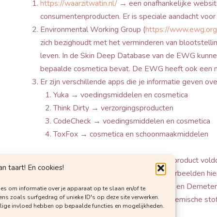
https://waarzitwatin.nl/
→ een onafhankelijke website
consumentenproducten. Er is speciale aandacht voor
Environmental Working Group (
https://www.ewg.org
zich bezighoudt met het verminderen van blootstellin
leven. In de Skin Deep Database van de EWG kunnen
bepaalde cosmetica bevat. De EWG heeft ook een 
Er zijn verschillende apps die je informatie geven o
Yuka → voedingsmiddelen en cosmetica
Think Dirty → verzorgingsproducten
CodeCheck → voedingsmiddelen en cosmetica
ToxFox → cosmetica en schoonmaakmiddelen
Bepaalde certificeringen geven aan dat het product vold
 taart! En cookies!
hormoonverstorende stoffen beperken. Voorbeelden hier
Made Safe (Amerikaans), COSMOS, NaTrue en Demeter
es om informatie over je apparaat op te slaan en/of te
s zoals surfgedrag of unieke ID's op deze site verwerken.
Ventileer regelmatig om de ophoping van chemische stof
elige invloed hebben op bepaalde functies en mogelijkheden.