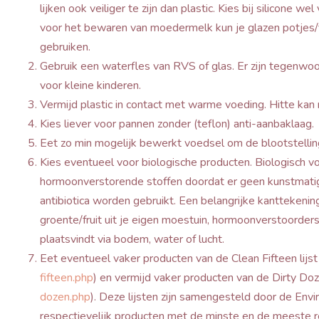
lijken ook veiliger te zijn dan plastic. Kies bij silicone 
voor het bewaren van moedermelk kun je glazen potjes/fl
gebruiken.
Gebruik een waterfles van RVS of glas. Er zijn tegenwo
voor kleine kinderen.
Vermijd plastic in contact met warme voeding. Hitte kan n
Kies liever voor pannen zonder (teflon) anti-aanbaklaag.
Eet zo min mogelijk bewerkt voedsel om de blootstellin
Kies eventueel voor biologische producten. Biologisch 
hormoonverstorende stoffen doordat er geen kunstmatig
antibiotica worden gebruikt. Een belangrijke kanttekening
groente/fruit uit je eigen moestuin, hormoonverstoorder
plaatsvindt via bodem, water of lucht.
Eet eventueel vaker producten van de Clean Fifteen lijst
fifteen.php
) en vermijd vaker producten van de Dirty Doze
dozen.php
). Deze lijsten zijn samengesteld door de En
respectievelijk producten met de minste en de meeste r