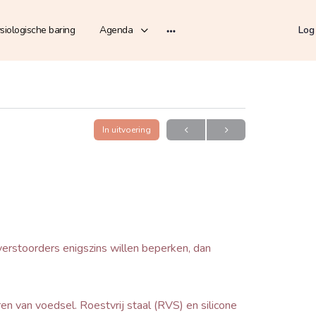
siologische baring
Agenda
Log
In uitvoering
erstoorders enigszins willen beperken, dan
n van voedsel. Roestvrij staal (RVS) en silicone