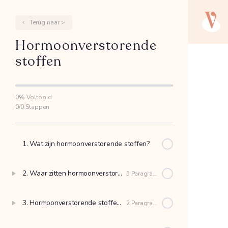
Terug naar >
Hormoonverstorende
stoffen
0% Voltooid
0/0 Stappen
1. Wat zijn hormoonverstorende stoffen?
2. Waar zitten hormoonverstorende stoffen in?
5 Paragrafen
3. Hormoonverstorende stoffen en vruchtbaarheid
2 Paragrafen