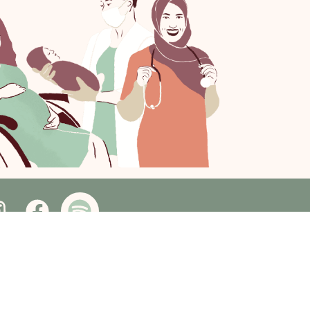
 hier een review achter!
stgestelde vragen