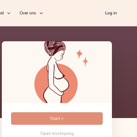
od
Over ons
Log in
Start >
Open Inschrijving