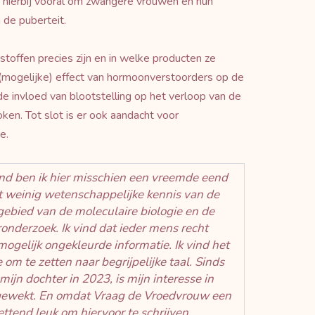
t hierbij vooral om zwangere vrouwen en hun
n de puberteit.
stoffen precies zijn en in welke producten ze
(mogelijke) effect van hormoonverstoorders op de
 invloed van blootstelling op het verloop van de
en. Tot slot is er ook aandacht voor
e.
ond ben ik hier misschien een vreemde eend
met weinig wetenschappelijke kennis van de
 gebied van de moleculaire biologie en de
ronderzoek. Ik vind dat ieder mens recht
ogelijk ongekleurde informatie. Ik vind het
om te zetten naar begrijpelijke taal. Sinds
jn dochter in 2023, is mijn interesse in
gewekt. En omdat Vraag de Vroedvrouw een
ettend leuk om hiervoor te schrijven.