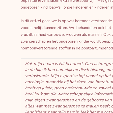
bepaalde levensfasen extra kwetsbaar zijn. Het gaa
ongeboren kind, baby’s, jonge kinderen en kinderen i
In dit artikel gaan we in op wat hormoonverstorende 
voornamelijk kunnen zitten. We behandelen ook het 
vruchtbaarheid van zowel vrouwen als mannen. Ook de
zwangerschap en het ongeboren kindje wordt besprok
hormoonverstorende stoffen in de postpartumperiod
Hoi, mijn naam is Nil Schubert. Qua achtergr
in de bijt; ik ben namelijk medisch bioloog, 
verloskunde. Mijn expertise ligt vooral op het
oncologie, maar óók bij het doen van literatuu
heeft op juiste, goed onderbouwde en zoveel m
heel leuk om die wetenschappelijke informatie 
mijn eigen zwangerschap en de geboorte van mi
alles wat met zwangerschap te maken heeft 
kennisbank naar mijn hart is, leek het me ontz