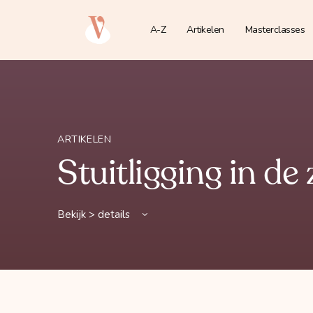
A-Z
Artikelen
Masterclasses
ARTIKELEN
Stuitligging in d
Bekijk > details