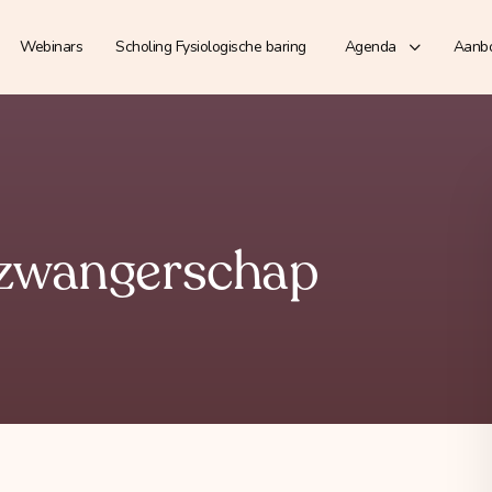
Webinars
Scholing Fysiologische baring
Agenda
Aanb
e zwangerschap