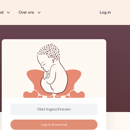
od
Over ons
Log in
Niet Ingeschreven
Log in of word lid