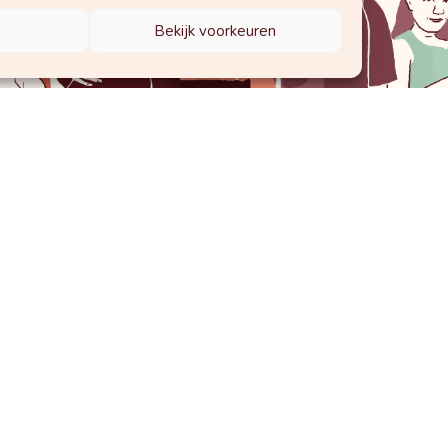
Bekijk voorkeuren
kennis van Vroedvrouw Margot!
Laat
Mee
Alg