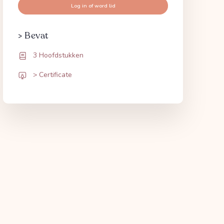
Log in of word lid
> Bevat
3 Hoofdstukken
> Certificate