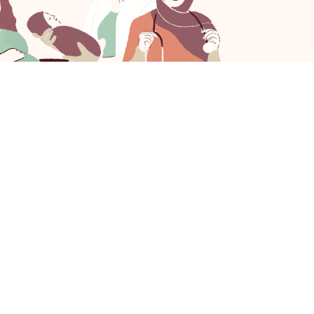
 hier een review achter!
stgestelde vragen
Privacyverklaring
emene Voorwaarden