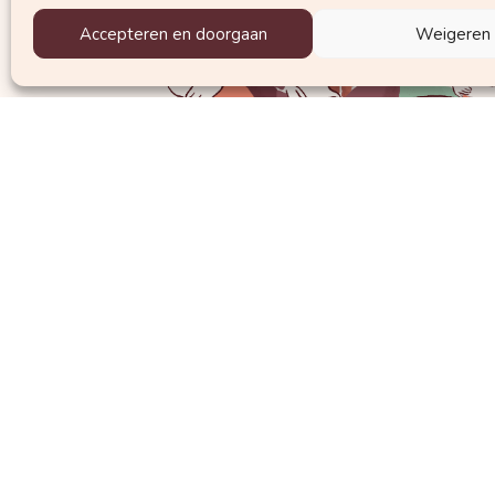
Accepteren en doorgaan
Weigeren
Krijg regelmatig mails met waardevolle 
Welke nieuwsbrief wil je graag ontvangen?
De nieuwsbrief voor zwangeren