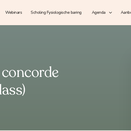
Webinars
Scholing Fysiologische baring
Agenda
Aanb
 concorde
lass)