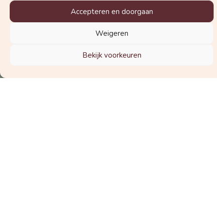
Accepteren en doorgaan
Weigeren
Welke nieuwsbrief wil je graag
ontvangen?
Bekijk voorkeuren
De nieuwsbrief voor zwangeren
De nieuwsbrief voor zorgverleners
Schrijf je in voor de nieuwsbrief
© 2025 Vraag de Vroedvrouw