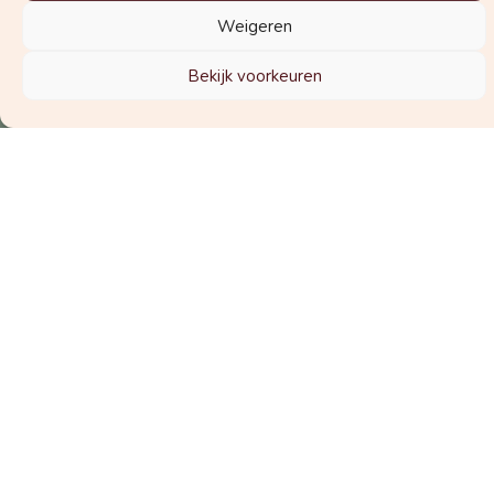
Weigeren
Welke nieuwsbrief wil je graag
Bekijk voorkeuren
ontvangen?
De nieuwsbrief voor zwangeren
De nieuwsbrief voor zorgverleners
Schrijf je in voor de nieuwsbrief
© 2025 Vraag de Vroedvrouw