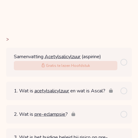
>
Samenvatting
Acetylsalicylzuur
(aspirine)
Gratis te lezen Hoofdstuk
1. Wat is
acetylsalicylzuur
en wat is Ascal?
2. Wat is
pre-eclampsie
?
3. Wat is het huidige beleid bij risico op
pre-