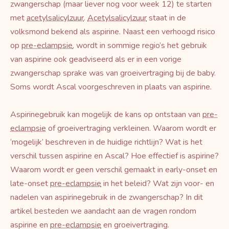
zwangerschap (maar liever nog voor week 12) te starten
met
acetylsalicylzuur
.
Acetylsalicylzuur
staat in de
volksmond bekend als aspirine. Naast een verhoogd risico
op
pre-eclampsie
, wordt in sommige regio’s het gebruik
van aspirine ook geadviseerd als er in een vorige
zwangerschap sprake was van groeivertraging bij de baby.
Soms wordt Ascal voorgeschreven in plaats van aspirine.
Aspirinegebruik kan mogelijk de kans op ontstaan van
pre-
eclampsie
of groeivertraging verkleinen. Waarom wordt er
‘mogelijk’ beschreven in de huidige richtlijn? Wat is het
verschil tussen aspirine en Ascal? Hoe effectief is aspirine?
Waarom wordt er geen verschil gemaakt in early-onset en
late-onset
pre-eclampsie
in het beleid? Wat zijn voor- en
nadelen van aspirinegebruik in de zwangerschap? In dit
artikel besteden we aandacht aan de vragen rondom
aspirine en
pre-eclampsie
en groeivertraging.