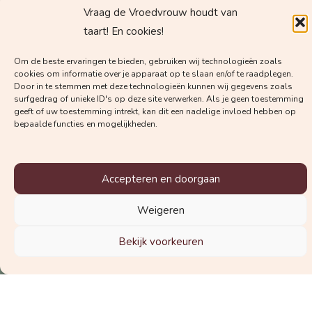
Vraag de Vroedvrouw houdt van
taart! En cookies!
Om de beste ervaringen te bieden, gebruiken wij technologieën zoals
Schrijf je in voor de nieuwsbrief
cookies om informatie over je apparaat op te slaan en/of te raadplegen.
Door in te stemmen met deze technologieën kunnen wij gegevens zoals
surfgedrag of unieke ID's op deze site verwerken. Als je geen toestemming
geeft of uw toestemming intrekt, kan dit een nadelige invloed hebben op
© 2025 Vraag de Vroedvrouw
bepaalde functies en mogelijkheden.
Accepteren en doorgaan
Weigeren
Bekijk voorkeuren
Laat hier een review achter!
Meestgestelde vragen