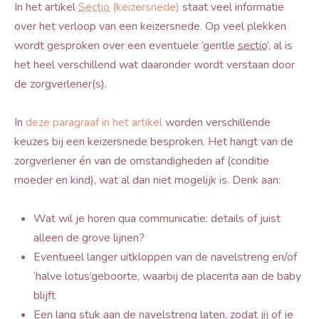
In het artikel
Sectio
(keizersnede)
staat veel informatie
over het verloop van een keizersnede. Op veel plekken
wordt gesproken over een eventuele ‘gentle
sectio
’, al is
het heel verschillend wat daaronder wordt verstaan door
de zorgverlener(s).
In
deze paragraaf in het artikel
worden verschillende
keuzes bij een keizersnede besproken. Het hangt van de
zorgverlener én van de omstandigheden af (conditie
moeder en kind), wat al dan niet mogelijk is. Denk aan:
Wat wil je horen qua communicatie: details of juist
alleen de grove lijnen?
Eventueel langer uitkloppen van de navelstreng en/of
‘halve lotus’geboorte, waarbij de placenta aan de baby
blijft
Een lang stuk aan de navelstreng laten, zodat jij of je