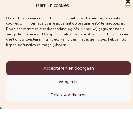
Krijg regelmatig mails met
taart! En cookies!
waardevolle kennis van
Om de beste ervaringen te bieden, gebruiken wij technologieën zoals
Vroedvrouw Margot!
cookies om informatie over je apparaat op te slaan en/of te raadplegen.
Door in te stemmen met deze technologieën kunnen wij gegevens zoals
surfgedrag of unieke ID's op deze site verwerken. Als je geen toestemming
geeft of uw toestemming intrekt, kan dit een nadelige invloed hebben op
bepaalde functies en mogelijkheden.
Accepteren en doorgaan
Welke nieuwsbrief wil je graag
Weigeren
ontvangen?
De nieuwsbrief voor zwangeren
Bekijk voorkeuren
De nieuwsbrief voor zorgverleners