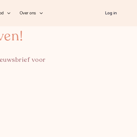
od
Over ons
Log in
ven!
ieuwsbrief voor