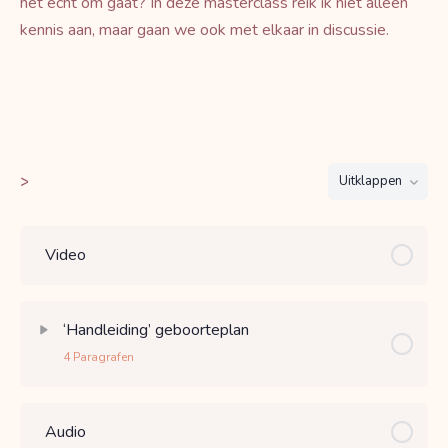
het echt om gaat? In deze masterclass reik ik niet alleen
kennis aan, maar gaan we ook met elkaar in discussie.
>
Uitklappen
Video
‘Handleiding’ geboorteplan
4 Paragrafen
Audio