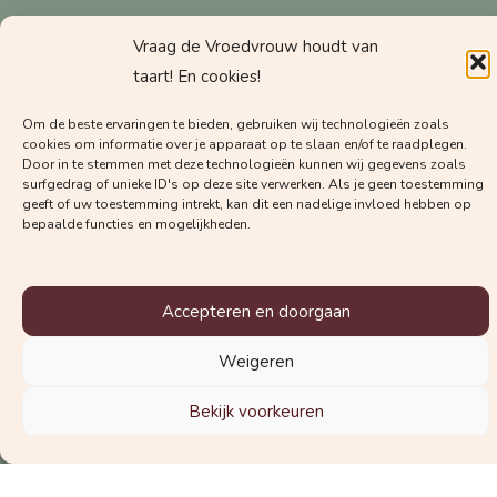
Vraag de Vroedvrouw houdt van
Krijg regelmatig mails met
taart! En cookies!
waardevolle kennis van
Om de beste ervaringen te bieden, gebruiken wij technologieën zoals
Vroedvrouw Margot!
cookies om informatie over je apparaat op te slaan en/of te raadplegen.
Door in te stemmen met deze technologieën kunnen wij gegevens zoals
surfgedrag of unieke ID's op deze site verwerken. Als je geen toestemming
geeft of uw toestemming intrekt, kan dit een nadelige invloed hebben op
bepaalde functies en mogelijkheden.
Accepteren en doorgaan
Welke nieuwsbrief wil je graag
ontvangen?
Weigeren
De nieuwsbrief voor zwangeren
Bekijk voorkeuren
De nieuwsbrief voor zorgverleners