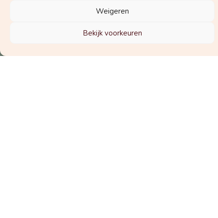
Weigeren
Vroedvrouw Margot!
Bekijk voorkeuren
Welke nieuwsbrief wil je graag
ontvangen?
De nieuwsbrief voor zwangeren
De nieuwsbrief voor zorgverleners
Schrijf je in voor de nieuwsbrief