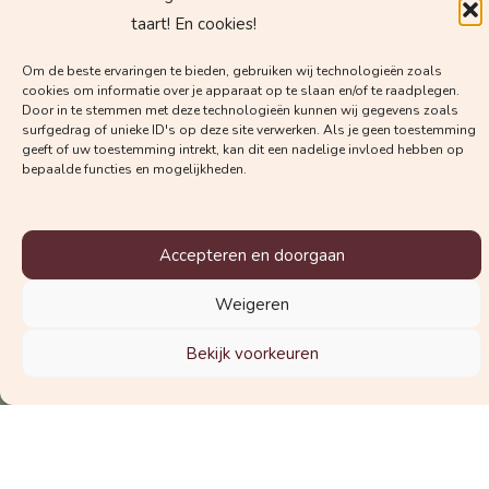
Welke nieuwsbrief wil je graag
taart! En cookies!
ontvangen?
Om de beste ervaringen te bieden, gebruiken wij technologieën zoals
De nieuwsbrief voor zwangeren
cookies om informatie over je apparaat op te slaan en/of te raadplegen.
Door in te stemmen met deze technologieën kunnen wij gegevens zoals
De nieuwsbrief voor zorgverleners
surfgedrag of unieke ID's op deze site verwerken. Als je geen toestemming
geeft of uw toestemming intrekt, kan dit een nadelige invloed hebben op
bepaalde functies en mogelijkheden.
Accepteren en doorgaan
Schrijf je in voor de nieuwsbrief
Weigeren
© 2025 Vraag de Vroedvrouw
Bekijk voorkeuren