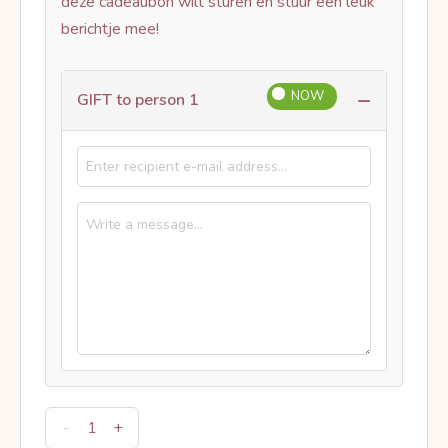
deze cadeaubon wilt sturen en stuur een leuk
berichtje mee!
−
GIFT to person 1
-
+