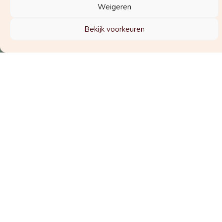
Weigeren
Welke nieuwsbrief wil je graag
Bekijk voorkeuren
ontvangen?
De nieuwsbrief voor zwangeren
De nieuwsbrief voor zorgverleners
Schrijf je in voor de nieuwsbrief
© 2025 Vraag de Vroedvrouw